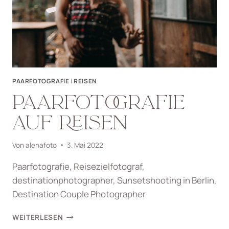
PAARFOTOGRAFIE
|
REISEN
PAARFOTOGRAFIE
AUF REISEN
Von
alenafoto
3. Mai 2022
Paarfotografie, Reisezielfotograf,
destinationphotographer, Sunsetshooting in Berlin,
Destination Couple Photographer
PAARFOTOGRAFIE
WEITERLESEN
AUF