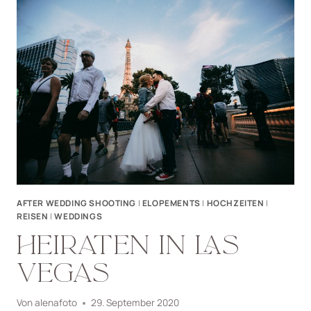
AFTER
WEDDING
BEI
DEN
DREI
ZINNEN
AFTER WEDDING SHOOTING
|
ELOPEMENTS
|
HOCHZEITEN
|
REISEN
|
WEDDINGS
HEIRATEN IN LAS
VEGAS
Von
alenafoto
29. September 2020