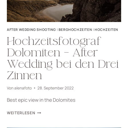
AFTER WEDDING SHOOTING
|
BERGHOCHZEITEN
|
HOCHZEITEN
Hochzeitsfotograf
Dolomiten – After
Wedding bei den Drei
Zinnen
Von
alenafoto
28. September 2022
Best epic view in the Dolomites
HOCHZEITSFOTOGRAF
WEITERLESEN
DOLOMITEN
–