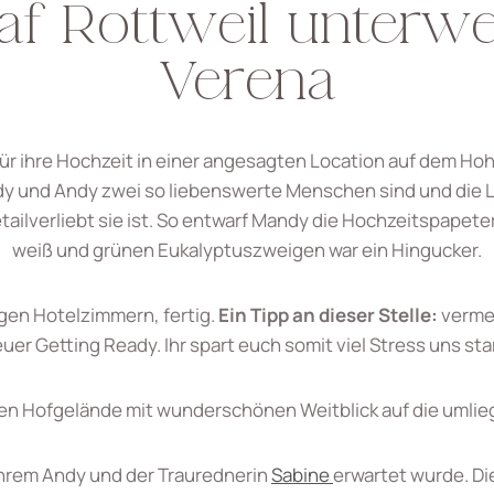
af Rottweil unterw
Verena
 für ihre Hochzeit in einer angesagten Location auf dem H
ndy und Andy zwei so liebenswerte Menschen sind und die Lo
ailverliebt sie ist. So entwarf Mandy die Hochzeitspapete
weiß und grünen Eukalyptuszweigen war ein Hingucker.
gen Hotelzimmern, fertig.
Ein Tipp an dieser Stelle:
vermei
uer Getting Ready. Ihr spart euch somit viel Stress uns sta
ten Hofgelände mit wunderschönen Weitblick auf die uml
 ihrem Andy und der Traurednerin
Sabine
erwartet wurde. Di