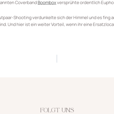
ekannten Coverband
Boombox
versprühte ordentlich Euphori
paar-Shooting verdunkelte sich der Himmel und es fing an 
. Und hier ist ein weiter Vorteil, wenn ihr eine Ersatzloc
FOLGT UNS