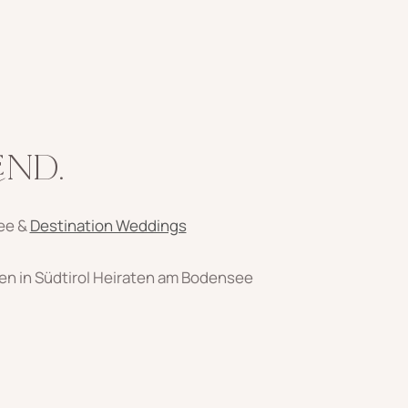
END.
ee &
Destination Weddings
en in Südtirol Heiraten am Bodensee