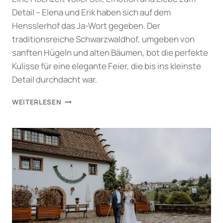
Detail – Elena und Erik haben sich auf dem
Hensslerhof das Ja-Wort gegeben. Der
traditionsreiche Schwarzwaldhof, umgeben von
sanften Hügeln und alten Bäumen, bot die perfekte
Kulisse für eine elegante Feier, die bis ins kleinste
Detail durchdacht war.
HOCHZEITSFOTOGRAF
WEITERLESEN
SCHWARZWALD
–
STILVOLLE
SOMMERHOCHZEIT
AM
HENSLERHOF
BEI
TITISEE