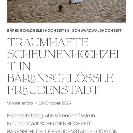
BÄRENSCHLÖSSLE
|
HOCHZEITEN
|
SCHWARZWALDHOCHZEIT
TRAUMHAFTE
SCHEUNENHOCHZEI
T IN
BÄRENSCHLÖSSLE
FREUDENSTADT
Von
alenafoto
29. Oktober 2025
Hochzeitsfotografin Bärenschlössle in
Freudenstadt SCHEUNENHOCHZEIT
BÄRENSCHLÖSLLE FREUDENSTADT – LOCATION