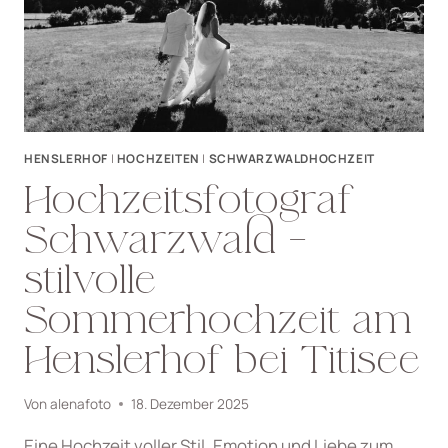
HENSLERHOF
|
HOCHZEITEN
|
SCHWARZWALDHOCHZEIT
Hochzeitsfotograf
Schwarzwald –
stilvolle
Sommerhochzeit am
Henslerhof bei Titisee
Von
alenafoto
18. Dezember 2025
Eine Hochzeit voller Stil, Emotion und Liebe zum